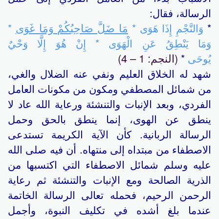
الرسالة، فقال:
مَا ضَلَّ صَاحِبُكُمْ وَمَا غَوَى
*
وَالنَّجْمِ إِذَا هَوَى *
*
وَمَا يَنْطِقُ عَنِ الْهَوَى * إِنْ هُوَ إِلَّا وَحْيٌ
(النجم: 1 – 4)
يُوحَى
*
شهد له الخلاق العليم ونفي عنه الضلال والغي،
من شمائل المصطفي ومكون من مكونات العامل
الفردي، وبعد الإنبات والتنشئة ورعاية الله عاد لا
ينطق عن الهوى، إنما ينطق بالحق وحمل
الرسالة الربانية. كأن الآية الكريمة تستدعى
الاصطفاء من مبتداه إلى منتهاه. أن فيه صلى الله
عليه وسلم شمائل الاصطفاء التي اكتسبها من
الذرية الصالحة ومع الإنبات والتنشئة ثم رعاية
الرحمن الرحيم، فحمله تعالى الرسالة الخاتمة
عندما بلغ أشده في تكليف النبوة، وأجمل