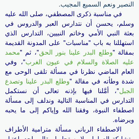
النصير ونعم السميع المجيب.
في مناسبة ذكرى المصطفي، صلى الله عليه
وسلم، يحسن أن نتدارس العبر والدروس في
بعثة النبي الأمي وخاتم النبيين، التدارس الذي
استهللنا به باب "مناسبات" على المدونة القديمة
بمقالة "
وطلع البدر علينا بنور الحق
"، ثم
"
محمد
عليه الصلاة والسلام في عيون الغرب
"
، وفي
العام الماضي نظرنا في مسألة تلقى الوحى مع
شدة وطأته في مقالة "
وطلع البدر علينا وتصدع
الجبل
"، أمَّلنا فيها بإذنه تعالى أن نستكمل
التدارس في المناسبة التالية وندلف إلى مسألة
اصطفاء النبوة، وفقنا الله وإياكم إلى ما يحبه
ويرضاه.
الاصطفاء الرباني مسألة مترامية الأطراف
متشابكة العوامل، لا يستجليها مقال واحد باعتبار