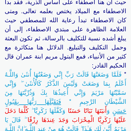
حيث أن هنا اصطفاء على أساس الذرية، فقد بدأ
الاصطفاء مع الميلاد يختص بعلمه تعالى. ومتى
كان الاصطفاء تبدأ رعاية الله للمصطفي حيث
العلامة الظاهرة على مبتدي الاصطفاء، إلى أن
يبلغ أشده نسبة للتكليف بالرسالة، ثم تكون البعثة
وحمل التكليف والتبليغ. الدلائل هنا متكاثرة مع
كثير من الأنبياء، فمع البتول مريم ابنة عمران قال
الحكيم القادر:
*
فَلَمَّا وَضَعَتْهَا قَالَتْ رَبِّ إِنِّي وَضَعْتُهَا أُنثَىٰ وَاللَّـهُ
أَعْلَمُ بِمَا وَضَعَتْ وَلَيْسَ الذَّكَرُ كَالْأُنثَىٰ ۖ وَإِنِّي
سَمَّيْتُهَا مَرْيَمَ وَإِنِّي أُعِيذُهَا بِكَ وَذُرِّيَّتَهَا مِنَ
الشَّيْطَانِ الرَّجِيمِ *
فَتَقَبَّلَهَا رَبُّهَا بِقَبُولٍ
حَسَنٍ
وَ
أَنبَتَهَا نَبَاتًا حَسَنًا
وَكَفَّلَهَا زَكَرِيَّا ۖ
كُلَّمَا دَخَلَ
عَلَيْهَا زَكَرِيَّا الْمِحْرَابَ وَجَدَ عِندَهَا رِزْقًا
ۖ قَالَ يَا
مَرْيَمُ أَنَّىٰ لَكِ هَـٰذَا ۖ قَالَتْ هُوَ مِنْ عِندِ اللَّـهِ ۖإِنَّ اللَّـهَ