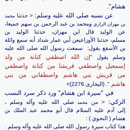
هشام".
عن نسبه صلى الله عليه وسلم:
محمد
< حدثنا
بن مهران الرازي
ومحمد بن عبد الرحمن بن سهم جميعا،
عن
الوليد
قال ابن مهران، حدثنا
الوليد بن
مسلم،
حدثنا
الأوزاعي
عن أبي عمار شداد أنه سمع
واثلة
بن الأسقع
يقول: سمعت رسول الله صلى الله عليه
إن الله اصطفي
كنانة
من ولد
وسلم يقول "
إسمعيل واصطفي
قريشا
من
كنانة
واصطفي
من
قريش بني هاشم
واصطفاني من
بني
هاشم
". (البخارى 2276)>
في "سيرة ابن هشام" ورد ذكر سرد النسب
الزكي:
محمد
< من
صلى الله عليه وآله وسلم ،
إلى
آدم
عليه السلام قال
أبو محمد عبد الملك بن
هشام
( النحوي ) :
هذا كتاب سيرة رسول الله صلى الله عليه وآله وسلم .