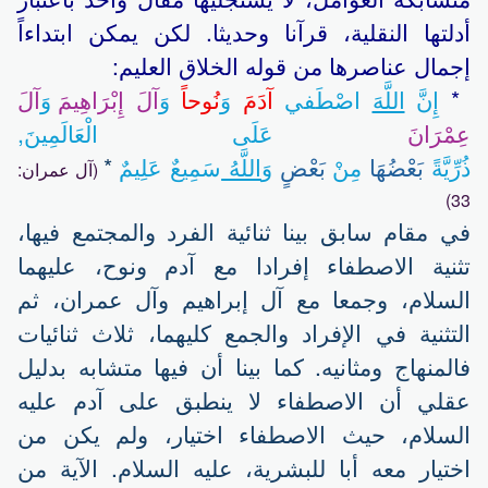
أدلتها النقلية، قرآنا وحديثا. لكن يمكن ابتداءاً
إجمال عناصرها من قوله الخلاق العليم:
*
إِنَّ
اللَّهَ
اصْطَفي
آدَمَ
وَ
نُوحاً
وَ
آلَ إِبْرَاهِيمَ
وَ
آلَ
عِمْرَانَ
عَلَى الْعَالَمِينَ,
ذُرِّيَّةً
بَعْضُهَا
مِنْ
بَعْضٍ
وَ
اللَّهُ
سَمِيعٌ عَلِيمٌ
*
(آل عمران:
33)
في مقام سابق بينا ثنائية الفرد والمجتمع فيها،
تثنية الاصطفاء إفرادا مع آدم ونوح، عليهما
السلام، وجمعا مع آل إبراهيم وآل عمران، ثم
التثنية في الإفراد والجمع كليهما، ثلاث ثنائيات
فالمنهاج ومثانيه. كما بينا أن فيها متشابه بدليل
عقلي أن الاصطفاء لا ينطبق على آدم عليه
السلام، حيث الاصطفاء اختيار، ولم يكن من
اختيار معه أبا للبشرية، عليه السلام. الآية من