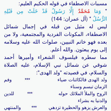
مسببات الاصطفاء في قوله الحكيم العليم:
*
وَمَا
مُحَمَّدٌ
إِلَّا رَسُولٌ قَدْ خَلَتْ مِن قَبْلِهِ
الرُّسُلُ
* (آل عمران: 144)
ليس له مثيل من قبله في إجمال شمائل
الاصطفاء، المكونات الفردية والمجتمعية، ولا من
بعده فهو خاتم النبيين، صلوات الله عليه وسلامه
إلى يوم يبعثون. والله أعلم.
مما سطره فيلسوف الشعراء وأميرها أحمد
شوقي عن شمائل نبي الإسلام، عليه الصلاة
والسلام، في قصيدته "ولد الهدى":
ولد الهدى فالكائنات ضياء *** وفم
الزمان تبسم وسناء
الروح والملأ الملائك حوله *** للدين
والدنيا به بشراء
والعرش يزهو والحظيرة تزدهي *** والمنتهي