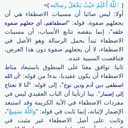
ٱللَّهُ أَعْلَمُ حَيْثُ يَجْعَلُ رسالته
}>
{
أولا: ليس صائبا أن مسببات الاصطفاء هي أن
يجعلهم صفوة، قوله: "
اصطفاهم، أي جعلهم صفوة
"، إنما ينقصه تتابع الأسباب، أن مسببات
خلقه
الاصطفاء تبدأ بحمل الرسالة وهو الأصل في
الاصطفاء، لا أن يجعلهم صفوة دون هذا الغرض،
فتناقصت السببية عنده.
ثانيا: توافق معنا على المنطوق باستبعاد مناط
الاصطفاء أن يكون عقيديا، بدءا من قوله:
"
أن الله
"، إلى قوله: "
اصطفي دين آدم ودين نوح
أنا لا نحتاج
". بينا ارتأينا أن الباب العقيدي ليس في
إلى إضمار
مفردات الاصطفاء في الآية الكريمة وقد استبعد
الإضمار لإثباته، إنما ثابت في قوله: "
وَاللَّهُ سَمِيعٌ
"،
وثابت على أصل الاصطفاء غير مثبت في