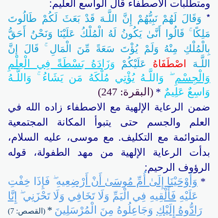
ومتطلبات الاصطفاء قال الواسع العليم:
*
وَقَالَ لَهُمْ نَبِيُّهُمْ إِنَّ اللَّـهَ قَدْ بَعَثَ لَكُمْ طَالُوتَ
مَلِكًا ۚ قَالُوا أَنَّىٰ يَكُونُ لَهُ الْمُلْكُ عَلَيْنَا وَنَحْنُ أَحَقُّ
بِالْمُلْكِ مِنْهُ وَلَمْ يُؤْتَ سَعَةً مِّنَ الْمَالِ ۚ قَالَ إِنَّ
اللَّـهَ
اصْطَفَاهُ
عَلَيْكُمْ
زَادَهُ بَسْطَةً فِي الْعِلْمِ
وَ
وَالْجِسْمِ
ۖ وَاللَّـهُ يُؤْتِي مُلْكَهُ مَن يَشَاءُ ۚ وَاللَّـهُ
وَاسِعٌ عَلِيمٌ
(البقرة: 247)
*
ضمن الرعاية الإلهية مع الاصطفاء زاده الله في
العلم والجسم حتى يتبوأ المكانة المجتمعية
المتوائمة مع التكليف. مع موسى، عليه السلام،
بدأت الرعاية الإلهية من مهد الطفولة، قوله
الرؤوف الرحيم:
وَأَوْحَيْنَا إِلَىٰ أُمِّ مُوسَىٰ أَنْ أَرْضِعِيهِ
ۖ فَإِذَا خِفْتِ
*
عَلَيْهِ
فَأَلْقِيهِ
فِي الْيَمِّ وَلَا تَخَافِي وَلَا تَحْزَنِي ۖ
إِنَّا
رَادُّوهُ إِلَيْكِ
وَجَاعِلُوهُ مِنَ الْمُرْسَلِينَ
*
(القصص: 7)