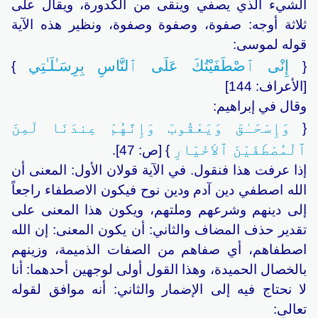
الشيء الذي يصفي وينقى من الكدورة، ويقال على
ثلاثة أوجه: صفوة، وصفوة وصفوة، ونظير هذه الآية
قوله لموسى:
إِنْى ٱصْطَفَيْتُكَ عَلَى ٱلنَّاسِ بِرِسَـٰلَـٰتِي
}
{
[الأعراف: 144]
وقال في إبراهيم:
وَإِسْحَـٰقَ وَيَعْقُوبَ وَإِنَّهُمْ عِندَنَا لَمِنَ
{
ٱلْمُصْطَفَيْنَ ٱلاْخْيَارِ
} [ص: 47].
إذا عرفت هذا فنقول. في الآية قولان الأول: المعنى أن
الله اصطفي دين آدم ودين نوح فيكون الاصطفاء راجعاً
إلى دينهم وشرعهم وملتهم، ويكون هذا المعنى على
تقدير حذف المضاف والثاني: أن يكون المعنى: إن الله
اصطفاهم، أي صفاهم من الصفات الذميمة، وزينهم
بالخصال الحميدة، وهذا القول أولى لوجهين أحدهما: أنا
لا نحتاج فيه إلى الإضمار والثاني: أنه موافق لقوله
تعالى: