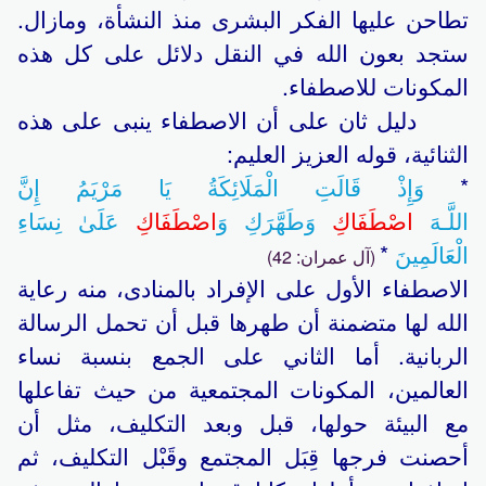
تطاحن عليها الفكر البشرى منذ النشأة، ومازال.
ستجد بعون الله في النقل دلائل على كل هذه
المكونات للاصطفاء.
دليل ثان على أن الاصطفاء ينبى على هذه
الثنائية، قوله العزيز العليم:
*
وَإِذْ قَالَتِ الْمَلَائِكَةُ يَا مَرْيَمُ إِنَّ
اللَّـهَ
اصْطَفَاكِ
وَطَهَّرَكِ وَ
اصْطَفَاكِ
عَلَىٰ نِسَاءِ
الْعَالَمِينَ
*
(آل عمران: 42)
الاصطفاء الأول على الإفراد بالمنادى، منه رعاية
الله لها متضمنة أن طهرها قبل أن تحمل الرسالة
الربانية. أما الثاني على الجمع بنسبة نساء
العالمين، المكونات المجتمعية من حيث تفاعلها
مع البيئة حولها، قبل وبعد التكليف، مثل أن
أحصنت فرجها قِبَل المجتمع وقَبْل التكليف، ثم