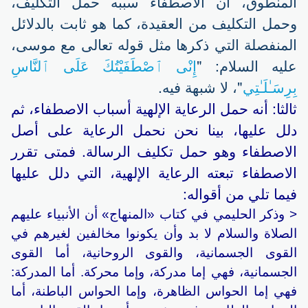
المنطوق، أن الاصطفاء سببه حمل التكليف،
وحمل التكليف من العقيدة، كما هو ثابت بالدلائل
المنفصلة التي ذكرها مثل قوله تعالى مع موسى،
عليه السلام: "
إِنْى ٱصْطَفَيْتُكَ عَلَى ٱلنَّاسِ
بِرِسَـٰلَـٰتِي
"، لا شبهة فيه.
ثالثا: أنه حمل الرعاية الإلهية أسباب الاصطفاء، ثم
دلل عليها، بينا نحن نحمل الرعاية على أصل
الاصطفاء وهو حمل تكليف الرسالة. فمتى تقرر
الاصطفاء تبعته الرعاية الإلهية، التي دلل عليها
فيما تلي من أقواله:
< وذكر الحليمي في كتاب «المنهاج» أن الأنبياء عليهم
الصلاة والسلام لا بد وأن يكونوا مخالفين لغيرهم في
القوى الجسمانية، والقوى الروحانية، أما القوى
الجسمانية، فهي إما مدركة، وإما محركة. أما المدركة:
فهي إما الحواس الظاهرة، وإما الحواس الباطنة، أما