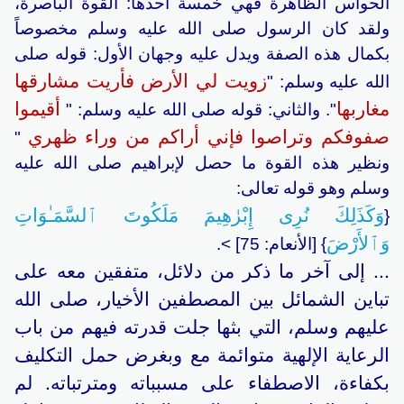
الحواس الظاهرة فهي خمسة أحدها: القوة الباصرة،
ولقد كان الرسول صلى الله عليه وسلم مخصوصاً
بكمال هذه الصفة ويدل عليه وجهان الأول: قوله صلى
زويت لي الأرض فأريت مشارقها
الله عليه وسلم: "
مغاربها
أقيموا
". والثاني: قوله صلى الله عليه وسلم: "
صفوفكم وتراصوا فإني أراكم من وراء ظهري
"
ونظير هذه القوة ما حصل لإبراهيم صلى الله عليه
وسلم وهو قوله تعالى:
وَكَذَلِكَ نُرِى إِبْرٰهِيمَ مَلَكُوتَ ٱلسَّمَـٰوَاتِ
{
وَٱلأَرْضَ
} [الأنعام: 75] >.
... إلى آخر ما ذكر من دلائل، متفقين معه على
تباين الشمائل بين المصطفين الأخيار، صلى الله
عليهم وسلم، التي بثها جلت قدرته فيهم من باب
الرعاية الإلهية متوائمة مع وبغرض حمل التكليف
بكفاءة، الاصطفاء على مسبباته ومترتباته. لم