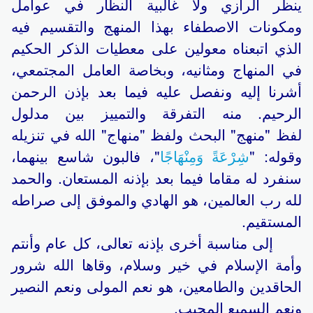
ينظر الرازي ولا غالبية النظار في عوامل
ومكونات الاصطفاء بهذا المنهج والتقسيم فيه
الذي اتبعناه معولين على معطيات الذكر الحكيم
في المنهاج ومثانيه، وبخاصة العامل المجتمعي،
أشرنا إليه ونفصل عليه فيما بعد بإذن الرحمن
الرحيم. منه التفرقة والتمييز بين مدلول
لفظ "منهج" البحث ولفظ "منهاج" الله في تنزيله
وقوله: "
شِرْعَةً وَمِنْهَاجًا
"، فالبون شاسع بينهما،
سنفرد له مقاما فيما بعد بإذنه المستعان. والحمد
لله رب العالمين، هو الهادي والموفق إلى صراطه
المستقيم.
إلى مناسبة أخرى بإذنه تعالى، كل عام وأنتم
وأمة الإسلام في خير وسلام، وقاها الله شرور
الحاقدين والطامعين، هو نعم المولى ونعم النصير
ونعم السميع المجيب.