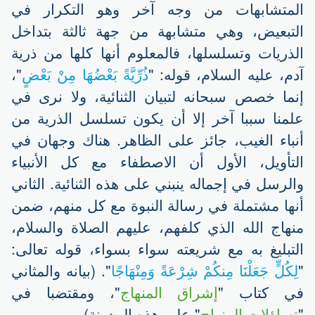
المتشابهات من وجه آخر وهو التكرار في
التبعيض، وهي متشابهة من جهة ثالثة بتداخل
الذريات وتسلسلها، فالمعلوم أنها كلها من ذرية
آدم، عليه السلام، قوله: "
ذُرِّيَّةً بَعْضُهَا مِنْ بَعْضٍ
"،
إنما خصص سبحانه لتبيان الثنائية، ولا نرى في
علمنا سببا آخر إلا أن يكون تسلسل الذرية من
أنباء الغيب، جائز على الظاهر. هناك وجهان في
التأويل، الأول أن الاصطفاء مع كل الأنبياء
والرسل في إجماله ينبني على هذه الثنائية. الثاني
أنها مشتملة في رسالة النبوة مع كل منهم، ضمن
منهاج الله الذي كلفهم، عليهم الصلاة والسلام،
التبليغ به مع شريعته سواء بسواء، قوله تعالى:
"
لِكُلٍّ جَعَلْنَا مِنكُمْ شِرْعَةً وَمِنْهَاجًا
". (بيانه والمثاني
في كتاب "
إشراق المنهاج
"، ومقتضبا في
"
تساؤلات المنهاج
" على هذه المدونة).