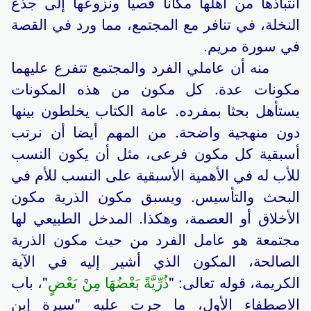
انتباذها من أهلها مكانا قصيا ونزوعها إلى جذع
النخلة، في تنافر مع المجتمع، مما ورد في القصة
في سورة مريم.
منه أن عاملي الفرد والمجتمع تتفرع عليهما
مكونات عدة. كل مكون من هذه المكونات
يستأهل بحثا بمفرده. عامة الكتاب يخلطون بينها
دون منهجية واضحة. من المهم أيضا أن نرتب
أسبقية كل مكون فرعى، مثل أن يكون النسب
للأب له في الأهمية الأسبقية على النسب للأم في
البحث والتأسيس. ويسبق مكون الذرية مكون
الأخلاق أو العصمة، وهكذا. المدخل الطبيعي لها
مجتمعة هو عامل الفرد من حيث مكون الذرية
الصالحة، المكون الذي أشير إليه في الآية
الكريمة، قوله تعالى: "
ذُرِّيَّةً بَعْضُهَا مِنْ بَعْضٍ
"، باب
الاصطفاء الأول، ما جرت عليه "سيرة إبن