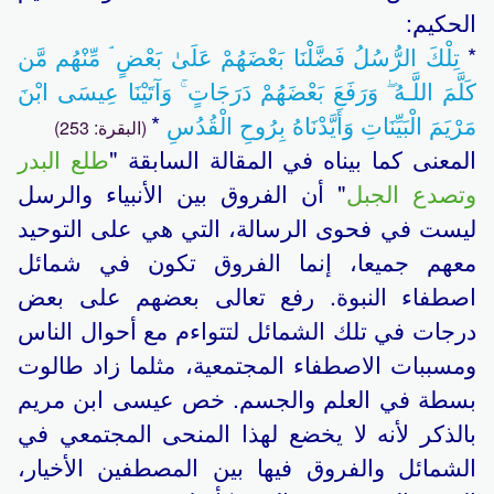
الحكيم:
*
تِلْكَ الرُّسُلُ فَضَّلْنَا بَعْضَهُمْ عَلَىٰ بَعْضٍ ۘ مِّنْهُم مَّن
كَلَّمَ اللَّـهُ ۖ وَرَفَعَ بَعْضَهُمْ دَرَجَاتٍ ۚ وَآتَيْنَا عِيسَى ابْنَ
مَرْيَمَ الْبَيِّنَاتِ وَأَيَّدْنَاهُ بِرُوحِ الْقُدُسِ
*
(البقرة: 253)
المعنى كما بيناه في المقالة السابقة "
طلع البدر
وتصدع الجبل
" أن الفروق بين الأنبياء والرسل
ليست في فحوى الرسالة، التي هي على التوحيد
معهم جميعا، إنما الفروق تكون في شمائل
اصطفاء النبوة. رفع تعالى بعضهم على بعض
درجات في تلك الشمائل لتتواءم مع أحوال الناس
ومسببات الاصطفاء المجتمعية، مثلما زاد طالوت
بسطة في العلم والجسم. خص عيسى ابن مريم
بالذكر لأنه لا يخضع لهذا المنحى المجتمعي في
الشمائل والفروق فيها بين المصطفين الأخيار،