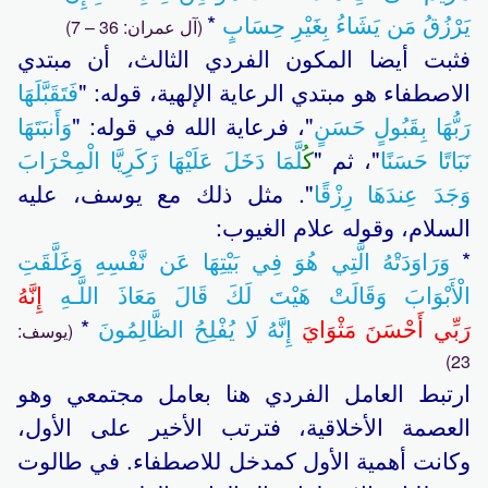
يَرْزُقُ مَن يَشَاءُ بِغَيْرِ حِسَابٍ
*
(آل عمران: 36 – 7)
فثبت أيضا المكون الفردي الثالث، أن مبتدي
الاصطفاء هو مبتدي الرعاية الإلهية، قوله: "
فَتَقَبَّلَهَا
رَبُّهَا بِقَبُولٍ حَسَنٍ
"، فرعاية الله في قوله: "
وَأَنبَتَهَا
نَبَاتًا حَسَنًا
"، ثم "
ك
ُلَّمَا دَخَلَ عَلَيْهَا زَكَرِيَّا الْمِحْرَابَ
وَجَدَ عِندَهَا رِزْقًا
". مثل ذلك مع يوسف، عليه
السلام، وقوله علام الغيوب:
*
وَرَاوَدَتْهُ الَّتِي هُوَ فِي بَيْتِهَا عَن نَّفْسِهِ وَغَلَّقَتِ
الْأَبْوَابَ وَقَالَتْ هَيْتَ لَكَ قَالَ مَعَاذَ اللَّـهِ
إِنَّهُ
رَبِّي أَحْسَنَ مَثْوَايَ
إِنَّهُ لَا يُفْلِحُ الظَّالِمُونَ
*
(يوسف:
23)
ارتبط العامل الفردي هنا بعامل مجتمعي وهو
العصمة الأخلاقية، فترتب الأخير على الأول،
وكانت أهمية الأول كمدخل للاصطفاء. في طالوت