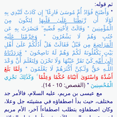
ثم قوله:
*
وَأَصْبَحَ فُؤَادُ أُمِّ مُوسَىٰ فَارِغًا ۖ إِن كَادَتْ لَتُبْدِي بِهِ
رَّبَطْنَا عَلَىٰ قَلْبِهَا
لِتَكُونَ مِنَ
لَوْلَا أَن
الْمُؤْمِنِينَ
* وَقَالَتْ لِأُخْتِهِ قُصِّيهِ ۖ فَبَصُرَتْ بِهِ عَن
وَ
حَرَّمْنَا عَلَيْهِ
جُنُبٍ وَهُمْ لَا يَشْعُرُونَ *
الْمَرَاضِعَ
مِن قَبْلُ فَقَالَتْ هَلْ أَدُلُّكُمْ عَلَىٰ أَهْلِ
بَيْتٍ يَكْفُلُونَهُ لَكُمْ وَهُمْ لَهُ نَاصِحُونَ
فَرَدَدْنَاهُ
*
إِلَىٰ أُمِّهِ
كَيْ تَقَرَّ عَيْنُهَا وَلَا تَحْزَنَ وَلِتَعْلَمَ أَنَّ وَعْدَ
اللَّـهِ حَقٌّ وَلَـٰكِنَّ أَكْثَرَهُمْ لَا يَعْلَمُونَ
وَ
*
لَمَّا بَلَغَ
أَشُدَّهُ وَاسْتَوَىٰ آتَيْنَاهُ حُكْمًا وَعِلْمًا
ۚ وَكَذَٰلِكَ نَجْزِي
(القصص: 10 - 14).
الْمُحْسِنِينَ
*
مع عيسى بن مريم، عليه السلام، فالأمر جد
مختلف، حيث بدأ اصطفاؤه في مشيئته جل وعلا،
وكان اصطفاؤه يتطلب اصطفاءاً آخر، الأم مريم