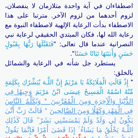
اصطفاءان في آية واحدة متلازمان لا ينفصلان،
لزوم أحدهما من لزوم الآخر. مترتبا على هذا
الاصطفاء بدأت الرعاية الإلهية لاصطفاء النبوة مع
رعاية الله لها، فكان المبتدي الحقيقي لرعاية نبي
النصرانية عندما قال تعالى: "
فَتَقَبَّلَهَا رَبُّهَا بِقَبُولٍ
حَسَنٍ وَأَنبَتَهَا نَبَاتًا حَسَنًا
".
يستطرد جل شأنه في الرعاية والشمائل
بالخلق:
*
إِذْ قَالَتِ الْمَلَائِكَةُ يَا مَرْيَمُ إِنَّ اللَّـهَ يُبَشِّرُكِ بِكَلِمَةٍ
وَجِيهًا فِي
مِّنْهُ اسْمُهُ الْمَسِيحُ عِيسَى ابْنُ مَرْيَمَ
الدُّنْيَا وَالْآخِرَةِ وَمِنَ الْمُقَرَّبِينَ * وَيُكَلِّمُ النَّاسَ
فِي الْمَهْدِ وَكَهْلًا وَمِنَ الصَّالِحِينَ
* قَالَتْ رَبِّ أَنَّىٰ
يَكُونُ لِي وَلَدٌ وَلَمْ يَمْسَسْنِي بَشَرٌ ۖ قَالَ كَذَٰلِكِ
اللَّـهُ يَخْلُقُ مَا يَشَاءُ ۚ إِذَا قَضَىٰ أَمْرًا فَإِنَّمَا يَقُولُ