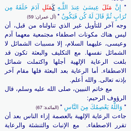
*
إِنَّ
مَثَلَ
عِيسَىٰ عِندَ اللَّـهِ
كَ
مَثَلِ
آدَمَ خَلَقَهُ مِن
تُرَ‌ابٍ ثُمَّ قَالَ لَهُ كُن فَيَكُون
ُ *
(آل عمران: 59)
وجه آخر للتأويل غير الذي تناولناه من قبل، أن
ليس هناك مكونات اصطفاء مجتمعية معهما آدم
وعيسى، عليهما السلام، إلا مسببات الشمائل لا
الشمائل نفسها. مع التكليف والبعثة تكون قد
بلغت الرعاية الإلهية أجلها واكتملت شمائل
الاصطفاء. أما الرعاية بعد البعثة فلها مقام آخر
بإذنه تعالى. والله أعلم.
مع خاتم النبيين، صلى الله عليه وسلم، قال
الرؤوف الرحيم:
*
وَاللَّهُ يَعْصِمُكَ مِنَ النَّاسِ
*
(المائدة: 67)
جاءت الرعاية الإلهية بالعصمة إزاء الناس بعد أن
تقرر الاصطفاء. مع الإنبات والتنشئة والرعاية