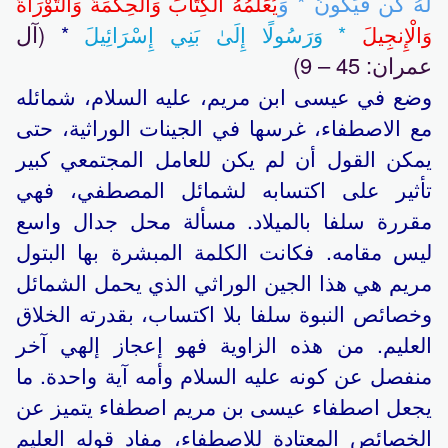
لَهُ كُن فَيَكُونُ * وَ
يُعَلِّمُهُ الْكِتَابَ وَالْحِكْمَةَ وَالتَّوْرَاةَ
(آل
وَالْإِنجِيلَ
* وَرَسُولًا إِلَىٰ بَنِي إِسْرَائِيلَ
*
عمران: 45 – 9)
وضع في عيسى ابن مريم، عليه السلام، شمائله
مع الاصطفاء، غرسها في الجينات الوراثية، حتى
يمكن القول أن لم يكن للعامل المجتمعي كبير
تأثير على اكتسابه لشمائل المصطفي، فهي
مقررة سلفا بالميلاد. مسألة محل جدال واسع
ليس مقامه. فكانت الكلمة المبشرة بها البتول
مريم هي هذا الجين الوراثي الذي يحمل الشمائل
وخصائص النبوة سلفا بلا اكتساب، بقدرته الخلاق
العليم. من هذه الزاوية فهو إعجاز إلهي آخر
منفصل عن كونه عليه السلام وأمه آية واحدة. ما
يجعل اصطفاء عيسى بن مريم اصطفاء يتميز عن
الخصائص المعتادة للاصطفاء، مفاد قوله العليم