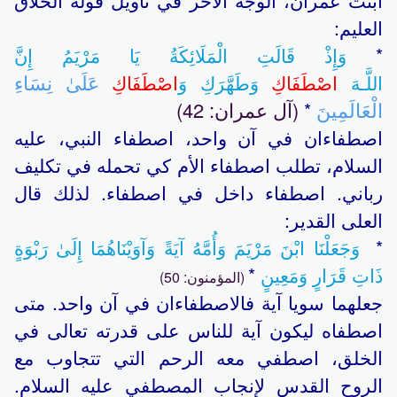
ابنت عمران، الوجه الآخر في تأويل قوله الخلاق
العليم:
*
وَإِذْ قَالَتِ الْمَلَائِكَةُ يَا مَرْيَمُ إِنَّ
عَلَىٰ نِسَاءِ
اللَّـهَ
اصْطَفَاكِ
وَطَهَّرَكِ وَ
اصْطَفَاكِ
الْعَالَمِينَ
(آل عمران: 42)
*
اصطفاءان في آن واحد، اصطفاء النبي، عليه
السلام، تطلب اصطفاء الأم كي تحمله في تكليف
رباني. اصطفاء داخل في اصطفاء. لذلك قال
العلى القدير:
*
وَجَعَلْنَا ابْنَ مَرْيَمَ وَأُمَّهُ آيَةً وَآوَيْنَاهُمَا إِلَىٰ رَبْوَةٍ
ذَاتِ قَرَارٍ وَمَعِينٍ
*
(المؤمنون: 50)
جعلهما سويا آية فالاصطفاءان في آن واحد. متى
اصطفاه ليكون آية للناس على قدرته تعالى في
الخلق، اصطفي معه الرحم التي تتجاوب مع
الروح القدس لإنجاب المصطفي عليه السلام.