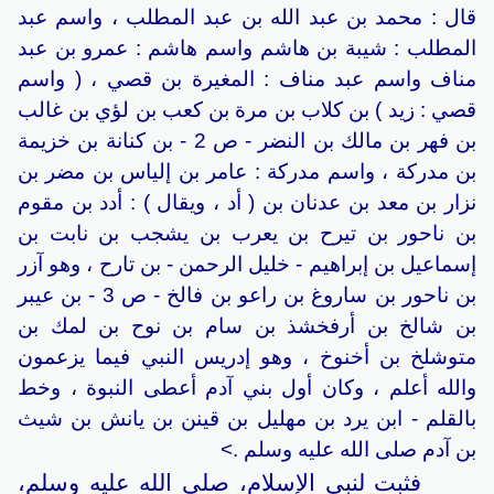
قال :
محمد بن عبد الله بن عبد المطلب
، واسم عبد
المطلب : شيبة بن هاشم واسم هاشم : عمرو بن عبد
مناف واسم عبد مناف : المغيرة بن قصي ، ( واسم
قصي : زيد ) بن كلاب بن مرة بن كعب بن لؤي بن غالب
بن فهر بن مالك بن النضر - ص 2 - بن كنانة بن خزيمة
بن مدركة ، واسم مدركة : عامر بن إلياس بن مضر بن
نزار بن معد بن عدنان بن ( أد ، ويقال ) : أدد بن مقوم
بن ناحور بن تيرح بن يعرب بن يشجب بن نابت بن
إسماعيل بن إبراهيم - خليل الرحمن - بن تارح ، وهو آزر
بن ناحور بن ساروغ بن راعو بن فالخ - ص 3 - بن عيبر
بن شالخ بن أرفخشذ بن سام بن نوح بن لمك بن
متوشلخ بن أخنوخ ، وهو إدريس النبي فيما يزعمون
والله أعلم ، وكان أول بني
آدم
أعطى النبوة ، وخط
بالقلم - ابن يرد بن مهليل بن قينن بن يانش بن شيث
بن
آدم
صلى الله عليه وسلم .>
فثبت لنبي الإسلام، صلى الله عليه وسلم،