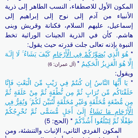
المكون الأول للاصطفاء، النسب الطاهر إلى ذرية
الأنبياء من آدم إلى نوح إلى إبراهيم إلى
إسماعيل، عليهم السلام، فكنانة وقريش وبنى
هاشم. كأن في الذرية الجينات الوراثية تخط
النبوة بإذنه تعالى جلت قدرته حيث يقول:
*
هُوَ الَّذِي
يُصَوِّرُكُمْ فِي الْأَرْحَامِ
كَيْفَ يَشَاءُ ۚ لَا إِلَـٰهَ
إِلَّا هُوَ الْعَزِيزُ الْحَكِيمُ
*
(آل عمران: 6)
ويقول:
*
يَا أَيُّهَا النَّاسُ إِن كُنتُمْ فِي رَيْبٍ مِّنَ الْبَعْثِ فَإِنَّا
خَلَقْنَاكُم مِّن تُرَابٍ ثُمَّ مِن نُّطْفَةٍ ثُمَّ مِنْ عَلَقَةٍ ثُمَّ
مِن مُّضْغَةٍ مُّخَلَّقَةٍ وَغَيْرِ مُخَلَّقَةٍ لِّنُبَيِّنَ لَكُمْ ۚ
وَنُقِرُّ فِي
الْأَرْحَامِ مَا نَشَاءُ
إِلَىٰ أَجَلٍ مُّسَمًّى ثُمَّ نُخْرِجُكُمْ
طِفْلًا ثُمَّ لِتَبْلُغُوا أَشُدَّكُمْ
* (الحج: 5)
المكون الفردي الثاني، الإنبات والتنشئة، ومن