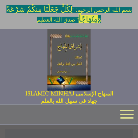
لِكُلٍّ جَعَلْنَا مِنكُمْ شِرْعَةً
بسم الله الرحمن الرحيم: "
ا
وَ
مِنْهَاجً
" صدق الله العظيم
المنهاج الإسلامى ISLAMIC MINHAJ
جهاد فى سبيل الله بالعلم
Toggle main menu
Main navigation