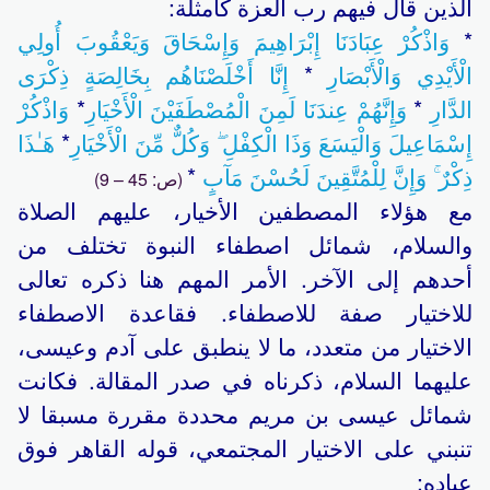
الذين قال فيهم رب العزة كأمثلة:
*
وَاذْكُرْ عِبَادَنَا إِبْرَاهِيمَ وَإِسْحَاقَ وَيَعْقُوبَ أُولِي
الْأَيْدِي وَالْأَبْصَارِ
*
إِنَّا أَخْلَصْنَاهُم بِخَالِصَةٍ ذِكْرَى
الدَّارِ
*
وَإِنَّهُمْ عِندَنَا لَمِنَ الْمُصْطَفَيْنَ الْأَخْيَارِ
*
وَاذْكُرْ
إِسْمَاعِيلَ وَالْيَسَعَ وَذَا الْكِفْلِ ۖ وَكُلٌّ مِّنَ الْأَخْيَارِ
*
هَـٰذَا
ذِكْرٌ ۚ وَإِنَّ لِلْمُتَّقِينَ لَحُسْنَ مَآبٍ
*
(ص: 45 – 9)
مع هؤلاء المصطفين الأخيار، عليهم الصلاة
والسلام، شمائل اصطفاء النبوة تختلف من
أحدهم إلى الآخر. الأمر المهم هنا ذكره تعالى
للاختيار صفة للاصطفاء. فقاعدة الاصطفاء
الاختيار من متعدد، ما لا ينطبق على آدم وعيسى،
عليهما السلام، ذكرناه في صدر المقالة. فكانت
شمائل عيسى بن مريم محددة مقررة مسبقا لا
تنبني على الاختيار المجتمعي، قوله القاهر فوق
عباده: