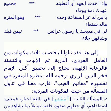
وإذا أخذت العهد أو أعطيته *** فجميع
عهدك ذمة ووفاء
يا من له عز الشفاعة وحده *** وهو المنزه
ماله شفعاء
لى في مديحك يا رسول عرائس *** تيمن فيك
وشاقهن جلاء
إلى هنا فقد تناولنا باقتضاب ثلاث مكونات من
العامل الفردي، الذرية ثم الإنبات والتنشئة
فالرعاية الإلهية، تحتاج إلى تحقيق أكثر. الإمام
فخر الدين الرازي، رحمه الله، بنظره المتفرد في
تفسيره "مفاتيح الغيب"، قارب معنا في تناول
المسألة من حيث المكونات الفردية:
ٱصْطَفي
< المسألة الثانية: {
} في اللغة اختار، فمعنى:
اصطفاهم، أي جعلهم صفوة خلقه، تمثيلاً بما يشاهد من