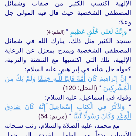
الإلهية اكتسب الكثير من صفات وشمائل
المصطفي الشخصية حيث قال فيه المولى جل
وعلا:
*
وَإِنَّكَ لَعَلى خُلُقٍ عَظِيمٍ
*
(القلم: 4)
ستجد الكثير مثل ذلك، يبارك الله في شمائل
المصطفي الشخصية ويمدح بمعزل عن الرعاية
الإلهية، تلك التي اكتسبها مع التنشئة والتربية،
كقوله جل شأنه في إبراهيم، عليه السلام:
وَلَمْ يَكُ مِنَ
*
إِنَّ إِبْرَاهِيمَ كَانَ
أُمَّةً قَانِتًا لِّلَّـهِ حَنِيفًا
الْمُشْرِكِينَ
(النحل: 120)
*
وقوله في إسماعيل، عليه السلام:
صَادِقَ
*
وَاذْكُرْ فِي الْكِتَابِ إِسْمَاعِيلَ ۚإِنَّهُ كَانَ
الْوَعْدِ
وَكَانَ رَسُولًا نَّبِيًّا
(مريم: 54)
*
مع محمد، عليه الصلاة والسلام، رتب سبحانه
الأسباب بدءاً من العامل الفردي إلى حمل