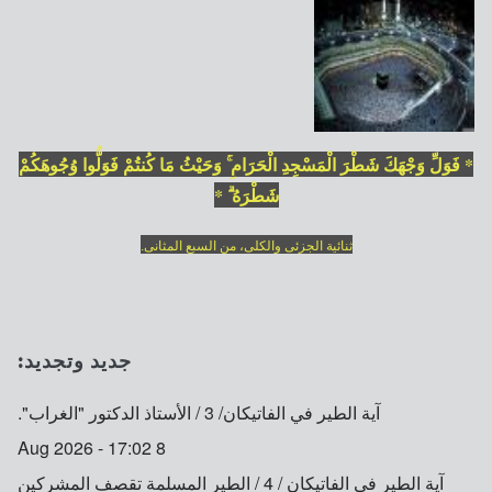
* فَوَلِّ وَجْهَكَ شَطْرَ الْمَسْجِدِ الْحَرَامِ ۚ وَحَيْثُ مَا كُنتُمْ فَوَلُّوا وُجُوهَكُمْ
شَطْرَهُ ۗ *
ثنائية الجزئى والكلى، من السبع المثانى.
جديد وتجديد:
آية الطير في الفاتيكان/ 3 / الأستاذ الدكتور "الغراب".
8 Aug 2026 - 17:02
آية الطير في الفاتيكان / 4 / الطير المسلمة تقصف المشركين