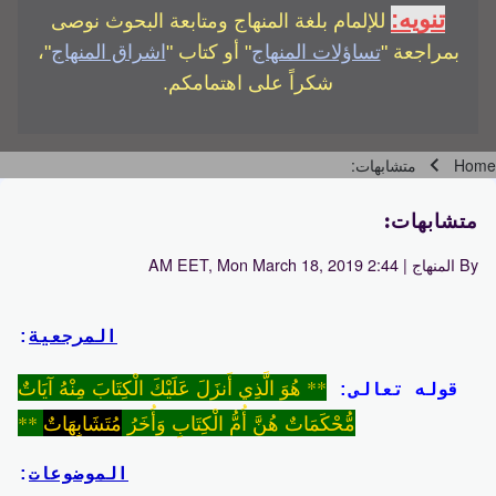
تنويه:
للإلمام بلغة المنهاج ومتابعة البحوث نوصى
بمراجعة "
تساؤلات المنهاج
" أو كتاب "
اشراق المنهاج
"،
شكراً على اهتمامكم.
Home
متشابهات:
Breadcrumb
متشابهات:
By
المنهاج
| 2:44 AM EET, Mon March 18, 2019
المرجعية
:
** هُوَ الَّذِي أَنزَلَ عَلَيْكَ الْكِتَابَ مِنْهُ آيَاتٌ
قوله تعالى:
مُّحْكَمَاتٌ هُنَّ أُمُّ الْكِتَابِ وَأُخَرُ
مُتَشَابِهَاتٌ
**
الموضوعات
: