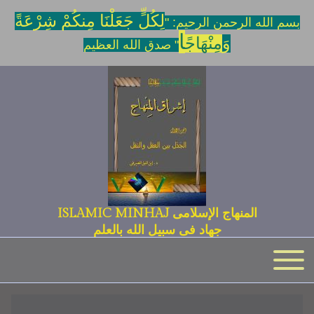
لِكُلٍّ جَعَلْنَا مِنكُمْ شِرْعَةً
بسم الله الرحمن الرحيم: "
ا
وَ
مِنْهَاجً
" صدق الله العظيم
المنهاج الإسلامى ISLAMIC MINHAJ
جهاد فى سبيل الله بالعلم
Toggle main menu
Main navigation