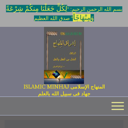
لِكُلٍّ جَعَلْنَا مِنكُمْ شِرْعَةً
بسم الله الرحمن الرحيم: "
ا
وَ
مِنْهَاجً
" صدق الله العظيم
المنهاج الإسلامى ISLAMIC MINHAJ
جهاد فى سبيل الله بالعلم
Toggle main menu
Main navigation